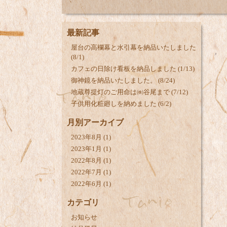
最新記事
屋台の高欄幕と水引幕を納品いたしました
(8/1)
カフェの日除け看板を納品しました (1/13)
御神鏡を納品いたしました。 (8/24)
地蔵尊提灯のご用命は㈱谷尾まで (7/12)
子供用化粧廻しを納めました (6/2)
月別アーカイブ
2023年8月
(1)
2023年1月
(1)
2022年8月
(1)
2022年7月
(1)
2022年6月
(1)
カテゴリ
お知らせ