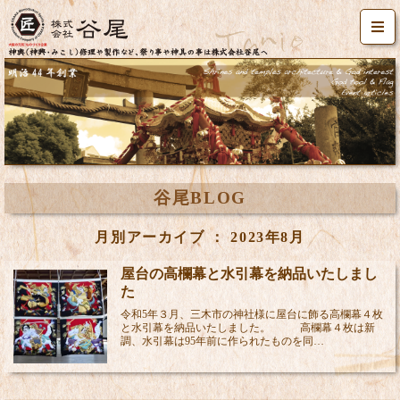
谷尾BLOG
月別アーカイブ ： 2023年8月
屋台の高欄幕と水引幕を納品いたしまし
た
令和5年３月、三木市の神社様に屋台に飾る高欄幕４枚
と水引幕を納品いたしました。 高欄幕４枚は新
調、水引幕は95年前に作られたものを同…