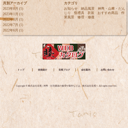
月別アーカイブ
カテゴリ
2023年8月
(1)
お知らせ
納品風景
神輿・山車・だん
じり
祭禮具
衣装
おすすめ商品
作
2023年1月
(1)
業風景
修理・修復
2022年8月
(1)
2022年7月
(1)
2022年6月
(1)
トップ
技術紹介
谷尾ブログ
会社案内
お問い合わせ
Copyright © 株式会社谷尾 | 神輿・社寺建築の修理や製作などは、株式会社谷尾へ All rights reserved.