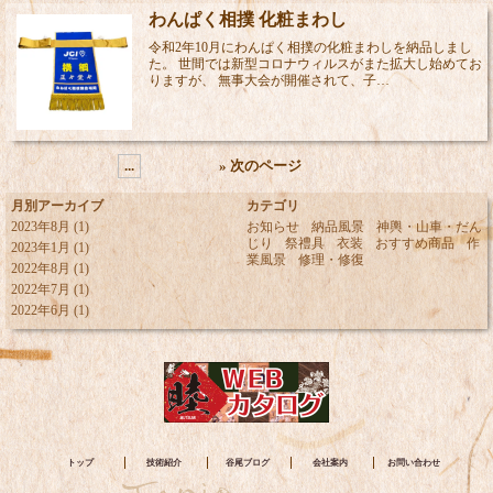
わんぱく相撲 化粧まわし
令和2年10月にわんぱく相撲の化粧まわしを納品しまし
た。 世間では新型コロナウィルスがまた拡大し始めてお
りますが、 無事大会が開催されて、子…
...
» 次のページ
月別アーカイブ
カテゴリ
2023年8月
(1)
お知らせ
納品風景
神輿・山車・だん
じり
祭禮具
衣装
おすすめ商品
作
2023年1月
(1)
業風景
修理・修復
2022年8月
(1)
2022年7月
(1)
2022年6月
(1)
トップ
技術紹介
谷尾ブログ
会社案内
お問い合わせ