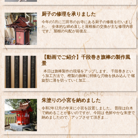
厨子の修理を承りました
今年の5月に三田市のお寺にある厨子の修復を行いまし
た。 全体的な締め直しと屋根板の交換が主な修理内容
です。 屋根の勾配が前後左…
【動画でご紹介】千段巻き旗棒の製作風
景
本日は旗棒製作の現場をアップします。 千段巻きとい
う加工方法で、樫製の旗棒に特殊な刃物を挟み込んで 螺
旋型に溝を切っていく加工…
朱塗りの小宮を納めました
令和2年12月の年末に小宮を設置しました。 普段は白木
で納めることが多いのですが、今回は 色鮮やかな朱塗で
納めましたので、アップさせて頂きま…