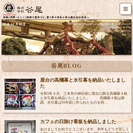
谷尾BLOG
屋台の高欄幕と水引幕を納品いたしまし
た
令和5年３月、三木市の神社様に屋台に飾る高欄幕４枚
と水引幕を納品いたしました。 高欄幕４枚は新
調、水引幕は95年前に作られたものを同…
カフェの日除け看板を納品しました
あけましておめでとうございます、本年もどうぞ宜しく