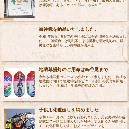
お願い申し上げます。 さて、年が明けて最初の実績紹介
は能勢町にある「カフェ 和み」さんの日…
御神鏡を納品いたしました。
令和4年6月に明石市の神社様に1.6尺の御神鏡を納めまし
た。 神鏡台には彫刻家による勇壮な龍が彫られ、驍
勇無双な素晴らしい御神鏡が出来上…
地蔵尊提灯のご用命は㈱谷尾まで
今年も地蔵盆のシーズンが近づいて参りました。 弊社も
地蔵盆に向けて地蔵尊提灯(ビニール製）の受付を開始
しました。 地蔵盆・地蔵尊の提灯のご用…
子供用化粧廻しを納めました
令和４年５月29日に執り行われました、元安美錦関の断
髪式にて一緒に土俵入りした息子、丈太郎くんが使用し
ていた化粧廻しです。お父上のデザインを…