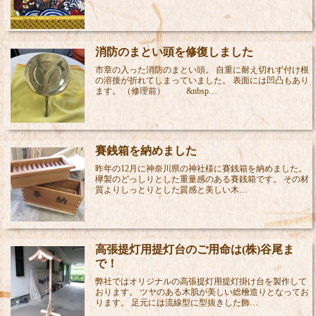
消防のまとい頭を修復しました
市章の入った消防のまとい頭。 自重に耐え切れず付け根
の溶接が折れてしまっていました。 表面には凹凸もあり
ます。 （修理前） &nbsp…
賽銭箱を納めました
昨年の12月に神奈川県の神社様に賽銭箱を納めました。
欅製のどっしりとした重量感のある賽銭箱です。 その材
質よりしっとりとした質感と美しい木…
高張提灯用提灯台のご用命は(株)谷尾ま
で！
弊社ではオリジナルの高張提灯用提灯掛け台を製作して
おります。 ツヤのある木肌が美しい総檜造りとなってお
ります。 足元には流線型に型抜きした飾…