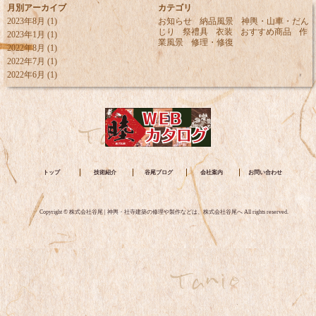
月別アーカイブ
カテゴリ
2023年8月
(1)
お知らせ
納品風景
神輿・山車・だん
じり
祭禮具
衣装
おすすめ商品
作
2023年1月
(1)
業風景
修理・修復
2022年8月
(1)
2022年7月
(1)
2022年6月
(1)
トップ
技術紹介
谷尾ブログ
会社案内
お問い合わせ
Copyright © 株式会社谷尾 | 神輿・社寺建築の修理や製作などは、株式会社谷尾へ All rights reserved.