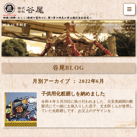
谷尾BLOG
月別アーカイブ ： 2022年6月
子供用化粧廻しを納めました
令和４年５月29日に執り行われました、元安美錦関の断
髪式にて一緒に土俵入りした息子、丈太郎くんが使用し
ていた化粧廻しです。お父上のデザインを…