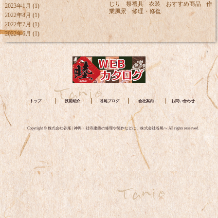
じり
祭禮具
衣装
おすすめ商品
作
2023年1月
(1)
業風景
修理・修復
2022年8月
(1)
2022年7月
(1)
2022年6月
(1)
トップ
技術紹介
谷尾ブログ
会社案内
お問い合わせ
Copyright © 株式会社谷尾 | 神輿・社寺建築の修理や製作などは、株式会社谷尾へ All rights reserved.