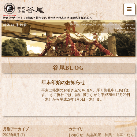
谷尾BLOG
年末年始のお知らせ
平素は格別のお引き立てを頂き、厚く御礼申しあげま
す。 さて弊社では、誠に勝手ながら平成28年12月29日
（木）から平成29年1月5日（木）ま…
月別アーカイブ
カテゴリ
2023年8月
(1)
お知らせ
納品風景
神輿・山車・だん