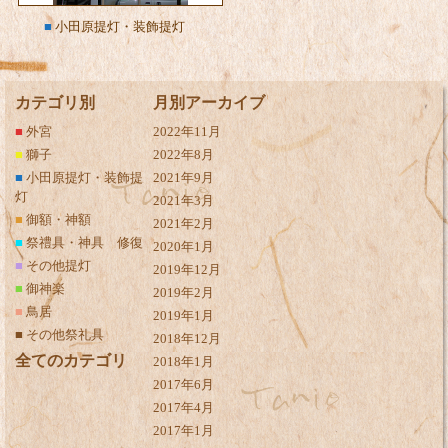
■
小田原提灯・装飾提灯
カテゴリ別
月別アーカイブ
■
外宮
2022年11月
■
獅子
2022年8月
■
小田原提灯・装飾提
2021年9月
灯
2021年3月
■
御額・神額
2021年2月
■
祭禮具・神具 修復
2020年1月
■
その他提灯
2019年12月
■
御神楽
2019年2月
■
鳥居
2019年1月
■
その他祭礼具
2018年12月
全てのカテゴリ
2018年1月
2017年6月
2017年4月
2017年1月