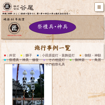
施工事例一覧
■
：
外宮
■
：
獅子
■
：
小田原提灯・装飾提灯
■
：
御額・神額
■
：
祭禮具・神具 修復
■
：
その他提灯
■
：
御神楽
■
：
鳥居
■
：
その他祭礼具