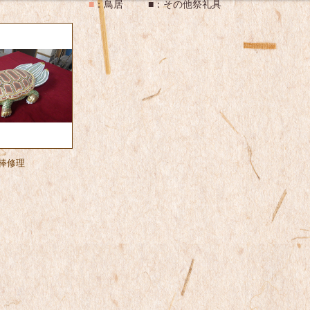
■
：
鳥居
■
：
その他祭礼具
棒修理