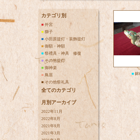
カテゴリ別
■
外宮
■
獅子
■
小田原提灯・装飾提灯
■
御額・神額
■
祭禮具・神具 修復
■
その他提灯
■
御神楽
■
鉾
■
鳥居
■
その他祭礼具
全てのカテゴリ
月別アーカイブ
2022年11月
2022年8月
2021年9月
2021年3月