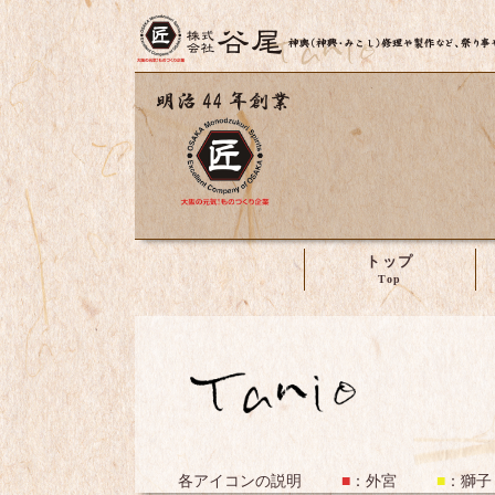
トップ
株式会社谷尾
各アイコンの説明
■
：
外宮
■
：
獅子