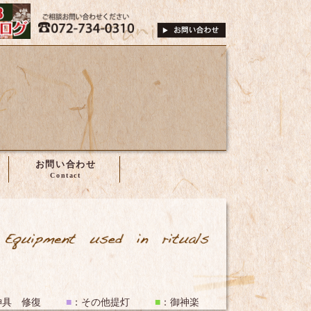
は、株式会社谷尾へ
072-734-0310
ご相談・お問い合
お問い合わせ
祭禮具・神具
神具 修復
■
：
その他提灯
■
：
御神楽