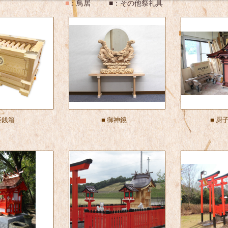
■
：
鳥居
■
：
その他祭礼具
賽銭箱
■
御神鏡
■
厨子