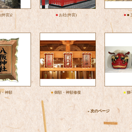
(外宮)2
■
お社(外宮)
■
■
額・神額
■
御額・神額修復
■
獅
» 次のページ