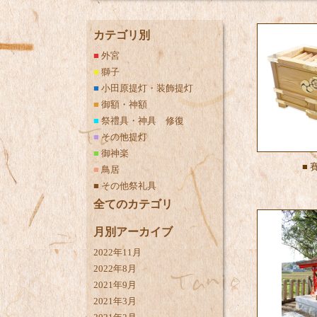
カテゴリ別
■
外宮
■
獅子
■
小田原提灯・装飾提灯
■
御額・神額
■
祭禮具・神具 修復
■
その他提灯
■
御神楽
■
■
鳥居
■
その他祭礼具
全てのカテゴリ
月別アーカイブ
2022年11月
2022年8月
2021年9月
2021年3月