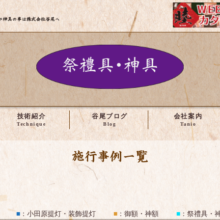
株式会社谷尾 | 神輿・社寺建築の修理や製作など
技術紹介
谷尾ブログ
会社案内
施工事例一覧
■
：
小田原提灯・装飾提灯
■
：
御額・神額
■
：
祭禮具・