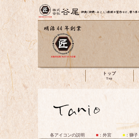
トップ
株式会社谷尾
各アイコンの説明
■
：
外宮
■
：
獅子