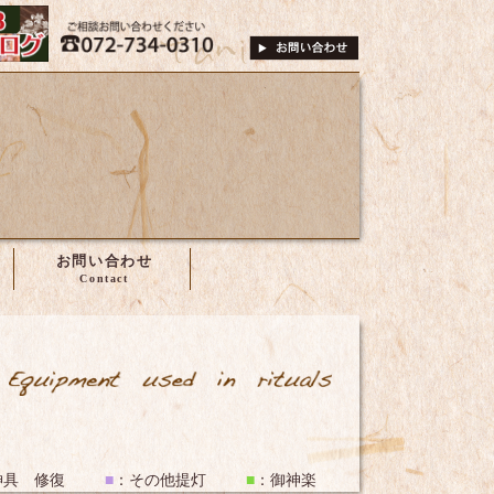
は、株式会社谷尾へ
072-734-0310
ご相談・お問い合
お問い合わせ
祭禮具・神具
神具 修復
■
：
その他提灯
■
：
御神楽