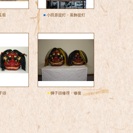
玉垣
■
小田原提灯・装飾提灯
子頭
■
獅子頭修理・修復