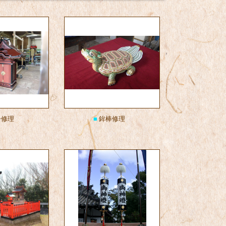
修理
■
鉾棒修理