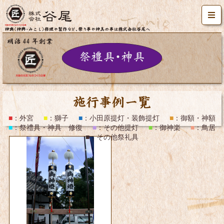
施工事例一覧
■
：
外宮
■
：
獅子
■
：
小田原提灯・装飾提灯
■
：
御額・神額
■
：
祭禮具・神具 修復
■
：
その他提灯
■
：
御神楽
■
：
鳥居
■
：
その他祭礼具