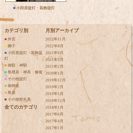
■
小田原提灯・装飾提灯
カテゴリ別
月別アーカイブ
■
外宮
2022年11月
■
獅子
2022年8月
■
小田原提灯・装飾提
2021年9月
灯
2021年3月
■
御額・神額
2021年2月
■
祭禮具・神具 修復
2020年1月
■
その他提灯
2019年12月
■
御神楽
2019年2月
■
鳥居
2019年1月
■
その他祭礼具
2018年12月
全てのカテゴリ
2018年1月
2017年6月
2017年4月
2017年1月