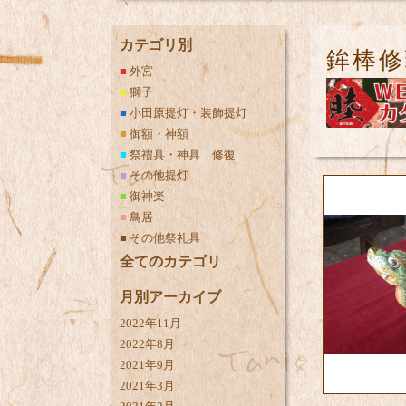
カテゴリ別
鉾棒修
■
外宮
■
獅子
■
小田原提灯・装飾提灯
■
御額・神額
■
祭禮具・神具 修復
■
その他提灯
■
御神楽
■
鳥居
■
その他祭礼具
全てのカテゴリ
月別アーカイブ
2022年11月
2022年8月
2021年9月
2021年3月