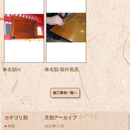
奉名額01
奉名額-製作風景
施工事例一覧へ
カテゴリ別
月別アーカイブ
■
外宮
2022年11月