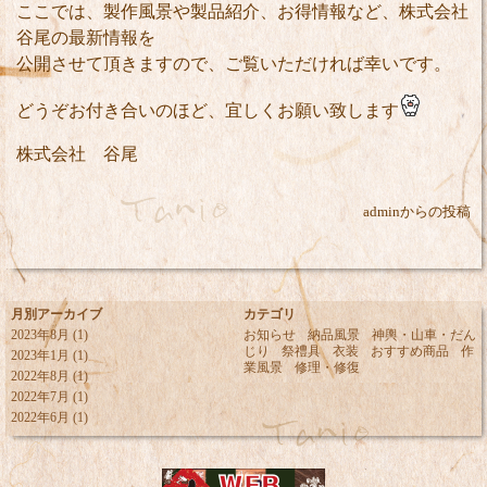
ここでは、製作風景や製品紹介、お得情報など、株式会社
谷尾の最新情報を
公開させて頂きますので、ご覧いただければ幸いです。
どうぞお付き合いのほど、宜しくお願い致します
株式会社 谷尾
adminからの投稿
月別アーカイブ
カテゴリ
2023年8月
(1)
お知らせ
納品風景
神輿・山車・だん
じり
祭禮具
衣装
おすすめ商品
作
2023年1月
(1)
業風景
修理・修復
2022年8月
(1)
2022年7月
(1)
2022年6月
(1)