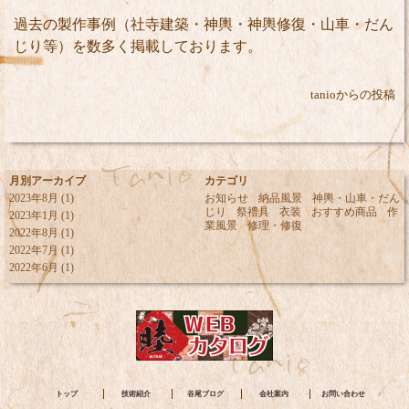
過去の製作事例（社寺建築・神輿・神輿修復・山車・だん
じり等）を数多く掲載しております。
tanioからの投稿
月別アーカイブ
カテゴリ
2023年8月
(1)
お知らせ
納品風景
神輿・山車・だん
じり
祭禮具
衣装
おすすめ商品
作
2023年1月
(1)
業風景
修理・修復
2022年8月
(1)
2022年7月
(1)
2022年6月
(1)
トップ
技術紹介
谷尾ブログ
会社案内
お問い合わせ