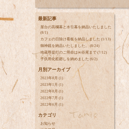
最新記事
屋台の高欄幕と水引幕を納品いたしました
(8/1)
カフェの日除け看板を納品しました (1/13)
御神鏡を納品いたしました。 (8/24)
地蔵尊提灯のご用命は㈱谷尾まで (7/12)
子供用化粧廻しを納めました (6/2)
月別アーカイブ
2023年8月
(1)
2023年1月
(1)
2022年8月
(1)
2022年7月
(1)
2022年6月
(1)
カテゴリ
お知らせ