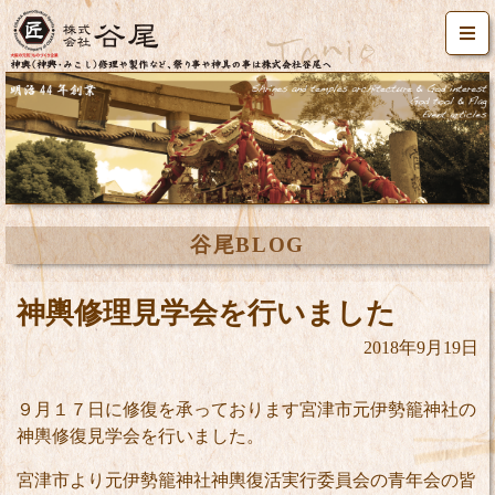
谷尾BLOG
神輿修理見学会を行いました
2018年9月19日
９月１７日に修復を承っております宮津市元伊勢籠神社の
神輿修復見学会を行いました。
宮津市より元伊勢籠神社神輿復活実行委員会の青年会の皆