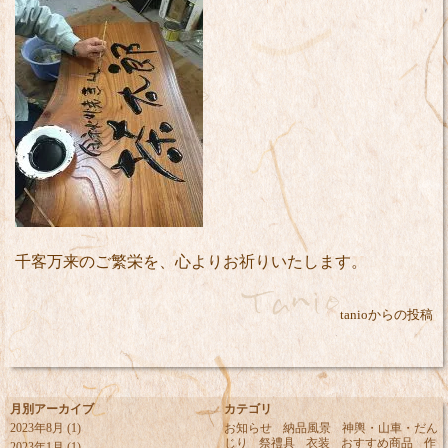
千客万来のご繁栄を、心よりお祈りいたします。
tanioからの投稿
月別アーカイブ
カテゴリ
2023年8月
(1)
お知らせ
納品風景
神輿・山車・だん
じり
祭禮具
衣装
おすすめ商品
作
2023年1月
(1)