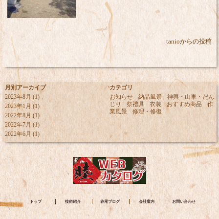
tanioからの投稿
月別アーカイブ
カテゴリ
2023年8月
(1)
お知らせ
納品風景
神輿・山車・だん
じり
祭禮具
衣装
おすすめ商品
作
2023年1月
(1)
業風景
修理・修復
2022年8月
(1)
2022年7月
(1)
2022年6月
(1)
トップ
技術紹介
谷尾ブログ
会社案内
お問い合わせ