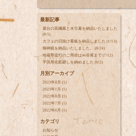
最新記事
屋台の高欄幕と水引幕を納品いたしました
(8/1)
カフェの日除け看板を納品しました (1/13)
御神鏡を納品いたしました。 (8/24)
地蔵尊提灯のご用命は㈱谷尾まで (7/12)
子供用化粧廻しを納めました (6/2)
月別アーカイブ
2023年8月
(1)
2023年1月
(1)
2022年8月
(1)
2022年7月
(1)
2022年6月
(1)
カテゴリ
お知らせ