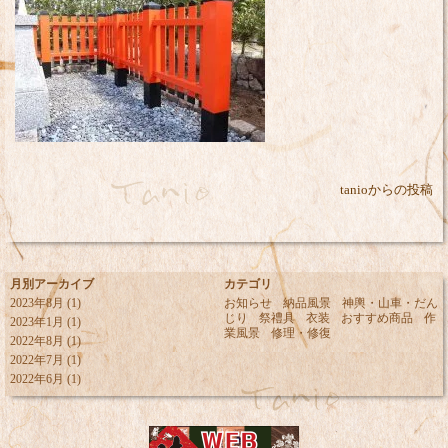
tanioからの投稿
月別アーカイブ
カテゴリ
2023年8月
(1)
お知らせ
納品風景
神輿・山車・だん
じり
祭禮具
衣装
おすすめ商品
作
2023年1月
(1)
業風景
修理・修復
2022年8月
(1)
2022年7月
(1)
2022年6月
(1)