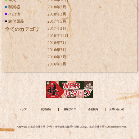
■
袢天
2018年10月
■
和楽器
2018年5月
■
その他
2018年3月
■
旗付属品
2017年5月
2017年2月
全てのカテゴリ
2016年12月
2016年7月
2016年3月
2016年2月
2016年1月
トップ
技術紹介
谷尾ブログ
会社案内
お問い合わせ
Copyright © 株式会社谷尾 | 神輿・社寺建築の修理や製作などは、株式会社谷尾へ All rights reserved.