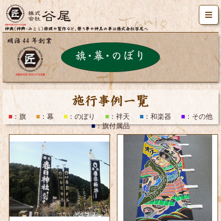
施工事例一覧
■
：
旗
■
：
幕
■
：
のぼり
■
：
袢天
■
：
和楽器
■
：
その他
■
：
旗付属品