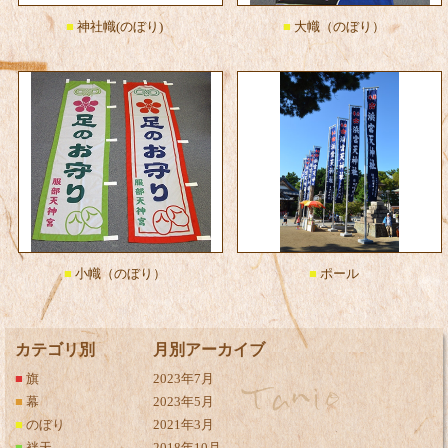
■
神社幟(のぼり)
■
大幟（のぼり）
■
小幟（のぼり）
■
ポール
カテゴリ別
月別アーカイブ
■
旗
2023年7月
■
幕
2023年5月
■
のぼり
2021年3月