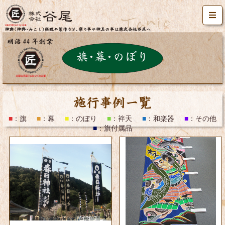
施工事例一覧
■
：
旗
■
：
幕
■
：
のぼり
■
：
袢天
■
：
和楽器
■
：
その他
■
：
旗付属品