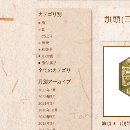
カテゴリ別
旗頭(
■
旗
■
幕
■
のぼり
■
袢天
■
和楽器
■
その他
■
旗付属品
全てのカテゴリ
月別アーカイブ
2023年7月
2023年5月
2021年3月
2018年10月
2018年5月
旗頭-01（消
2018年3月