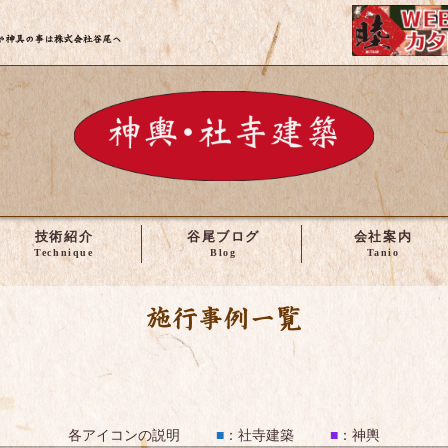
株式会社谷尾 | 神輿・社寺建築の修理や製作など
技術紹介
谷尾ブログ
会社案内
施工事例一覧
各アイコンの説明
■
：
社寺建築
■
：
神輿